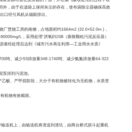
另外，由于在滤袋上保持灰尘的存在，使布袋除尘器确保高效
的出口经引风机从烟囱排出。
工房的南侧，占地面积约1664m2 (32.0×52.0m )，
-80000mg/L，采用处理“厌氧EGSB（膨胀颗粒污泥反应器）
理使渗沥液经处理后达到《城市污水再生利用—工业用水水质》
00吨、减少SS排放量348-1740吨、减少氨氮排放量64-322
泥泵排到污泥池。
产乙酸、产甲烷阶段，大分子有机物被转化为无机物，水质变
子有机物有效截留。
带输送机上，由输送机将渣送到渣坑，由两台桥式抓斗起重机