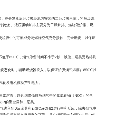
右，充分发孝后经垃圾经池内安装的二台垃圾吊车，将垃圾混
行焚烧， 液压驱动炉排主要分为干燥炉排、燃烧段炉排、燃
。
使垃圾中的可燃成分与燃烧空气充分接触，完全燃烧，以保证
低于850℃，烟气停留时间不小于2秒，以使二噁英受热得到
烧恶化时，辅助燃烧器投入，以保证炉膛烟气温度在850℃以
汽轮发电机做功产生电力。
尿素溶液，以达到降低排放烟气中的氮氧化物（NOX）的含
气中的重金属和二恶英。
进入NID反应器和石灰Ca(OH)2进行中和反应，除去烟气中
布袋除尘器布置在反应器的下游，并在烟气吸收处理的过程中收