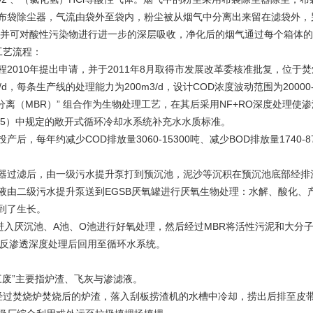
布袋除尘器，气流由袋外至袋内，粉尘被从烟气中分离出来留在滤袋外，
,并可对酸性污染物进行进一步的深层吸收，净化后的烟气通过每个箱体
工艺流程：
2010年提出申请，并于2011年8月取得市发展改革委核准批复，位于焚烧厂焚烧
/d，每条生产线的处理能力为200m3/d，设计COD浓度波动范围为20000
膜分离（MBR）” 组合作为生物处理工艺，在其后采用NF+RO深度处
3-2005）中规定的敞开式循环冷却水系统补充水水质标准。
后，每年约减少COD排放量3060-15300吨、减少BOD排放量1740-87
器过滤后，由一级污水提升泵打到预沉池，泥沙等沉积在预沉池底部经排
液由二级污水提升泵送到EGSB厌氧罐进行厌氧生物处理：水解、酸化、
到了生长。
水进入厌沉池、A池、O池进行好氧处理，然后经过MBR将活性污泥和大分
、反渗透深度处理后回用至循环水系统。
废”主要指炉渣、飞灰与渗滤液。
经过焚烧炉焚烧后的炉渣，落入刮板捞渣机的水槽中冷却，捞出后排至皮