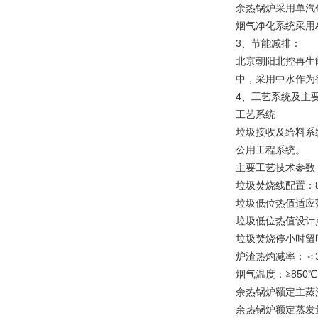
余热锅炉采用单汽
烟气净化系统采用
3、节能减排：
北京朝阳北控再生
中，采用中水作为
4、工艺系统及主
工艺系统
垃圾接收及给料系
公用工程系统。
主要工艺技术参数
垃圾焚烧线配置：800
垃圾低位热值适应范围：
垃圾低位热值设计点：
垃圾焚烧停小时留
炉渣热灼减率：＜
烟气温度：≧850
余热锅炉额定主蒸汽参
余热锅炉额定蒸发量：7