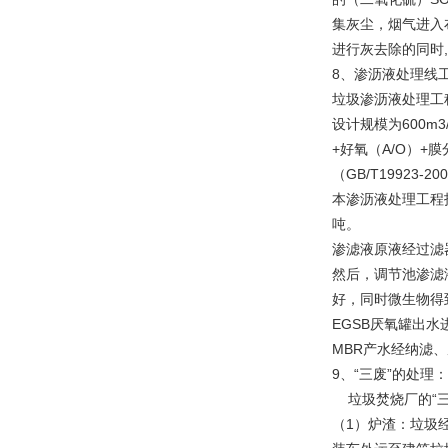
集灰尘，烟气进入
进行灰去除的同时
8、渗沥液处理线
垃圾渗沥液处理工程
设计规模为600m3
+好氧（A/O）+
（GB/T1992
本渗沥液处理工程投产
吨。
渗滤液原液经过滤
然后，调节池渗滤
好，同时微生物得
EGSB厌氧罐出
MBR产水经纳滤
9、“三废”的处理：
垃圾焚烧厂的“三
（1）炉渣：垃圾