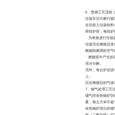
6、焚烧工艺流程 
垃圾车沿引桥行驶
合后投入垃圾给料
烬段炉排，每段炉
为有效进行垃圾的
垃圾完全燃烧后变
燃烧助燃用的空气
燃烧室中产生的高
充分分解。
另外，每台炉还设
上。
完全燃烧后的气体
7、烟气处理工艺
烟气经余热锅炉回
量，每立方米不超
余热锅炉排出的烟气
的（二氧化硫）S