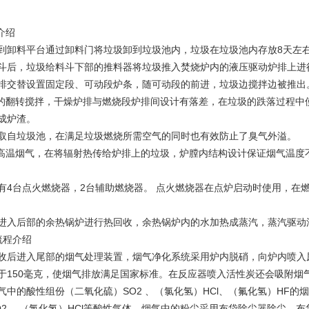
介绍
到卸料平台通过卸料门将垃圾卸到垃圾池内，垃圾在垃圾池内存放8天左
斗后，垃圾给料斗下部的推料器将垃圾推入焚烧炉内的液压驱动炉排上进
排交替设置固定段、可动段炉条，随可动段的前进，垃圾边搅拌边被推出
翻转搅拌，干燥炉排与燃烧段炉排间设计有落差，在垃圾的跌落过程中
成炉渣。
取自垃圾池，在满足垃圾燃烧所需空气的同时也有效防止了臭气外溢。
温烟气，在将辐射热传给炉排上的垃圾，炉膛内结构设计保证烟气温度不
有4台点火燃烧器，2台辅助燃烧器。 点火燃烧器在点炉启动时使用，在燃
进入后部的余热锅炉进行热回收，余热锅炉内的水加热成蒸汽，蒸汽驱动
流程介绍
收后进入尾部的烟气处理装置，烟气净化系统采用炉内脱硝，向炉内喷入
于150毫克，使烟气排放满足国家标准。在反应器喷入活性炭还会吸附烟
中的酸性组份（二氧化硫）SO2 、（氯化氢）HCl、（氟化氢）HF的烟气
O2 、（氯化氢）HCl等酸性气体。烟气中的粉尘采用布袋除尘器除尘，