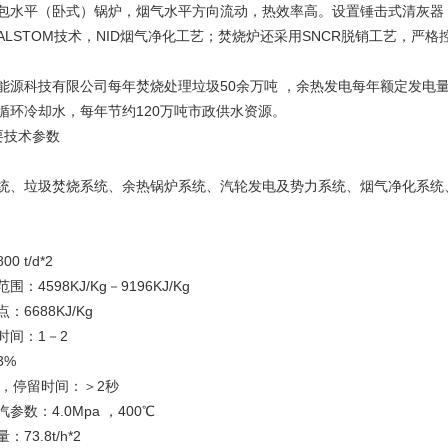
包水平（卧式）锅炉，烟气水平方向流动，热效率高。设置锤击式清灰器
ALSTOM技术，NID烟气净化工艺；焚烧炉还采用SNCR脱销工艺，严
能源科技有限公司每年焚烧处理垃圾50余万吨 ，余热发电每年额定发电量
循环冷却水，每年节约120万吨市政供水资源。
要技术参数
统、垃圾焚烧系统、余热锅炉系统、汽轮发电及势力系统、烟气净化系统
 t/d*2
4598KJ/Kg－9196KJ/Kg
6688KJ/Kg
时间：1－2
3%
℃，停留时间：＞2秒
数：4.0Mpa ，400℃
3.8t/h*2